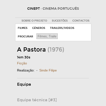
CINEPT
· CINEMA PORTUGUÊS
SOBRE O PROJETO
SUGESTÕES
CONTACTOS
FILMES
GÉNEROS
TRAILERS/VIDEOS
PROCURAR
A Pastora
(1976)
14m 30s
Ficção
Realização:
·
Sinde Filipe
Equipa
Equipa técnica [#3]