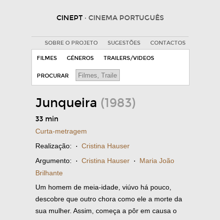
CINEPT
· CINEMA PORTUGUÊS
SOBRE O PROJETO
SUGESTÕES
CONTACTOS
FILMES
GÉNEROS
TRAILERS/VIDEOS
PROCURAR
Junqueira
(1983)
33 min
Curta-metragem
Realização:
·
Cristina Hauser
Argumento:
·
Cristina Hauser
·
Maria João
Brilhante
Um homem de meia-idade, viúvo há pouco,
descobre que outro chora como ele a morte da
sua mulher. Assim, começa a pôr em causa o