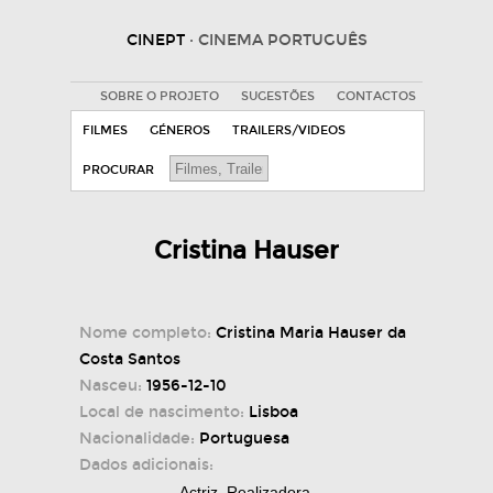
CINEPT
· CINEMA PORTUGUÊS
SOBRE O PROJETO
SUGESTÕES
CONTACTOS
FILMES
GÉNEROS
TRAILERS/VIDEOS
PROCURAR
Cristina Hauser
Nome completo:
Cristina Maria Hauser da
Costa Santos
Nasceu:
1956-12-10
Local de nascimento:
Lisboa
Nacionalidade:
Portuguesa
Dados adicionais:
Actriz. Realizadora.