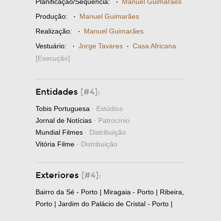
Planificação/Sequência:
·
Manuel Guimarães
Produção:
·
Manuel Guimarães
Realização:
·
Manuel Guimarães
Vestuário:
·
Jorge Tavares
·
Casa Africana
[Execução]
Entidades
[#4]:
Tobis Portuguesa
· Estúdios
Jornal de Notícias
· Patrocínio
Mundial Filmes
· Distribuição
Vitória Filme
· Distribuição
Exteriores
[#4]:
Bairro da Sé - Porto | Miragaia - Porto | Ribeira,
Porto | Jardim do Palácio de Cristal - Porto |