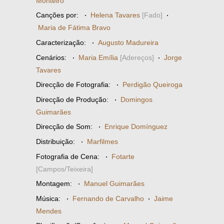
Monteiro
Canções por:
·
Helena Tavares
[Fado]
·
Maria de Fátima Bravo
Caracterização:
·
Augusto Madureira
Cenários:
·
Maria Emília
[Adereços]
·
Jorge
Tavares
Direcção de Fotografia:
·
Perdigão Queiroga
Direcção de Produção:
·
Domingos
Guimarães
Direcção de Som:
·
Enrique Domínguez
Distribuição:
·
Marfilmes
Fotografia de Cena:
·
Fotarte
[Campos/Teixeira]
Montagem:
·
Manuel Guimarães
Música:
·
Fernando de Carvalho
·
Jaime
Mendes