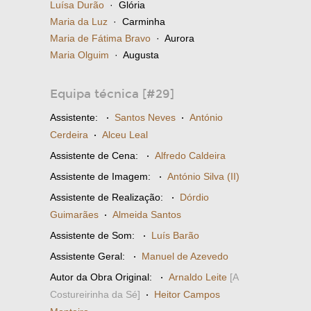
Luísa Durão
· Glória
Maria da Luz
· Carminha
Maria de Fátima Bravo
· Aurora
Maria Olguim
· Augusta
Equipa técnica [#29]
Assistente:
·
Santos Neves
·
António
Cerdeira
·
Alceu Leal
Assistente de Cena:
·
Alfredo Caldeira
Assistente de Imagem:
·
António Silva (II)
Assistente de Realização:
·
Dórdio
Guimarães
·
Almeida Santos
Assistente de Som:
·
Luís Barão
Assistente Geral:
·
Manuel de Azevedo
Autor da Obra Original:
·
Arnaldo Leite
[A
Costureirinha da Sé]
·
Heitor Campos