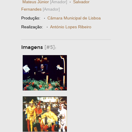
Mateus Júnior
[Amador]
·
Salvador
Fernandes
[Amador]
Produção:
·
Câmara Municipal de Lisboa
Realização:
·
António Lopes Ribeiro
Imagens
[#5]: