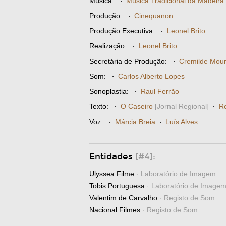
Música:
·
Música Tradicional da Madeira
Produção:
·
Cinequanon
Produção Executiva:
·
Leonel Brito
Realização:
·
Leonel Brito
Secretária de Produção:
·
Cremilde Mou
Som:
·
Carlos Alberto Lopes
Sonoplastia:
·
Raul Ferrão
Texto:
·
O Caseiro
[Jornal Regional]
·
Ro
Voz:
·
Márcia Breia
·
Luís Alves
Entidades
[#4]:
Ulyssea Filme
· Laboratório de Imagem
Tobis Portuguesa
· Laboratório de Image
Valentim de Carvalho
· Registo de Som
Nacional Filmes
· Registo de Som