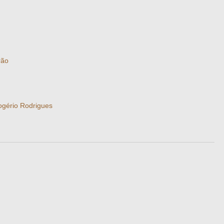
rão
gério Rodrigues
m