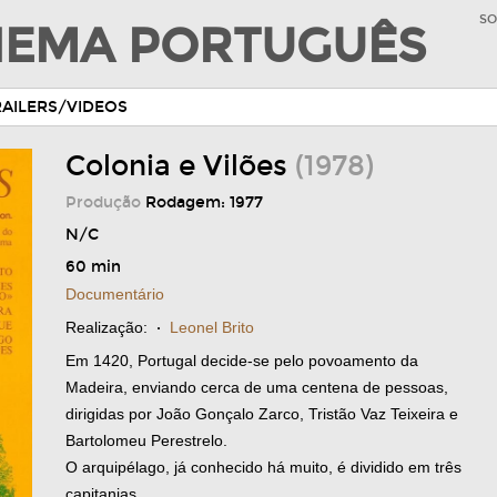
SO
INEMA PORTUGUÊS
RAILERS/VIDEOS
Colonia e Vilões
(1978)
Produção
Rodagem: 1977
N/C
60 min
Documentário
Realização:
·
Leonel Brito
Em 1420, Portugal decide-se pelo povoamento da
Madeira, enviando cerca de uma centena de pessoas,
dirigidas por João Gonçalo Zarco, Tristão Vaz Teixeira e
Bartolomeu Perestrelo.
O arquipélago, já conhecido há muito, é dividido em três
capitanias.