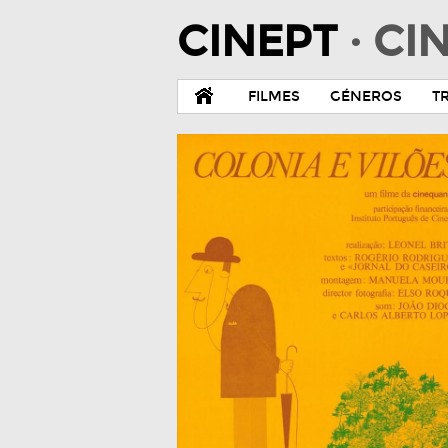
CINEPT
· C
FILMES
GÉNEROS
T