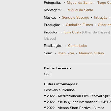
Fotografia:
·
Miguel da Santa
·
Tiago Ca
Montagem:
·
Miguel da Santa
Música:
·
Sensible Soccers
·
Inkisição
Produção:
·
Cimbalino Filmes
·
Olhar de
Produtor:
·
Luís Costa
[Olhar de Ulisses]
Ulisses]
Realização:
·
Carlos Lobo
Som:
·
João Silva
·
Maurício d’Orey
Dados Técnicos:
Cor |
Outras informações:
Festivais e Prémios:
# 2022 - Mediterranean Film Festival Split
# 2022 - Sicilia Queer International LGBT &
# 2022 - Vienna Short Festival, Áustria