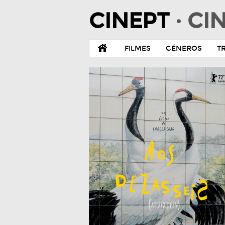
CINEPT
· C
FILMES
GÉNEROS
T