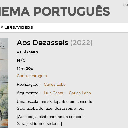
SO
INEMA PORTUGUÊS
RAILERS/VIDEOS
Aos Dezasseis
(2022)
At Sixteen
N/C
14m 20s
Curta-metragem
Realização:
·
Carlos Lobo
Argumento:
·
Luís Costa
·
Carlos Lobo
Uma escola, um skatepark e um concerto.
Sara acaba de fazer dezasseis anos.
[A school, a skatepark and a concert.
Sara just turned sixteen.]