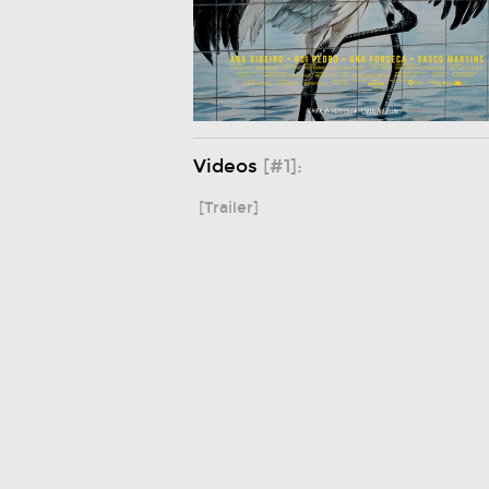
Videos
[#1]:
[Trailer]