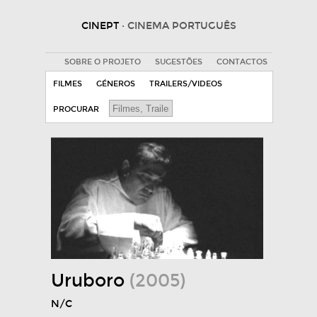
CINEPT
· CINEMA PORTUGUÊS
SOBRE O PROJETO
SUGESTÕES
CONTACTOS
FILMES
GÉNEROS
TRAILERS/VIDEOS
PROCURAR
Uruboro
(2005)
N/C