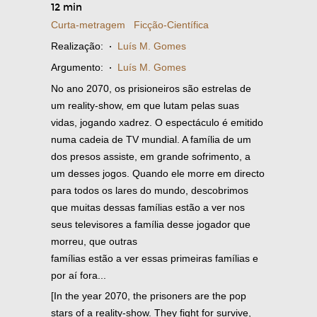
12 min
Curta-metragem
Ficção-Científica
Realização:
·
Luís M. Gomes
Argumento:
·
Luís M. Gomes
No ano 2070, os prisioneiros são estrelas de
um reality-show, em que lutam pelas suas
vidas, jogando xadrez. O espectáculo é emitido
numa cadeia de TV mundial. A família de um
dos presos assiste, em grande sofrimento, a
um desses jogos. Quando ele morre em directo
para todos os lares do mundo, descobrimos
que muitas dessas famílias estão a ver nos
seus televisores a família desse jogador que
morreu, que outras
famílias estão a ver essas primeiras famílias e
por aí fora...
[In the year 2070, the prisoners are the pop
stars of a reality-show. They fight for survive,