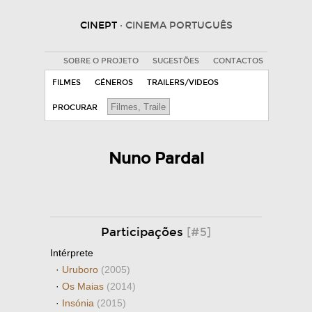
CINEPT
· CINEMA PORTUGUÊS
SOBRE O PROJETO
SUGESTÕES
CONTACTOS
FILMES
GÉNEROS
TRAILERS/VIDEOS
PROCURAR
Nuno Pardal
Participações
[#5]
Intérprete
·
Uruboro
(2005)
·
Os Maias
(2014)
·
Insónia
(2015)