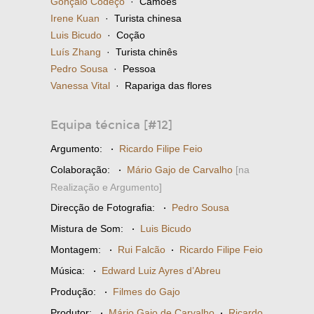
Gonçalo Codeço
· Camões
Irene Kuan
· Turista chinesa
Luis Bicudo
· Coção
Luís Zhang
· Turista chinês
Pedro Sousa
· Pessoa
Vanessa Vital
· Rapariga das flores
Equipa técnica [#12]
Argumento:
·
Ricardo Filipe Feio
Colaboração:
·
Mário Gajo de Carvalho
[na
Realização e Argumento]
Direcção de Fotografia:
·
Pedro Sousa
Mistura de Som:
·
Luis Bicudo
Montagem:
·
Rui Falcão
·
Ricardo Filipe Feio
Música:
·
Edward Luiz Ayres d’Abreu
Produção:
·
Filmes do Gajo
Produtor:
·
Mário Gajo de Carvalho
·
Ricardo