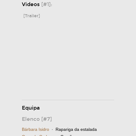
Videos
[#1]:
[Trailer]
Equipa
Elenco [#7]
Bárbara Isidro
· Rapariga da estalada