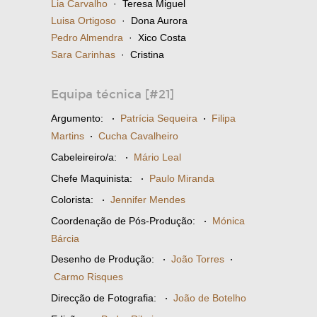
Lia Carvalho
· Teresa Miguel
Luisa Ortigoso
· Dona Aurora
Pedro Almendra
· Xico Costa
Sara Carinhas
· Cristina
Equipa técnica [#21]
Argumento:
·
Patrícia Sequeira
·
Filipa
Martins
·
Cucha Cavalheiro
Cabeleireiro/a:
·
Mário Leal
Chefe Maquinista:
·
Paulo Miranda
Colorista:
·
Jennifer Mendes
Coordenação de Pós-Produção:
·
Mónica
Bárcia
Desenho de Produção:
·
João Torres
·
Carmo Risques
Direcção de Fotografia:
·
João de Botelho