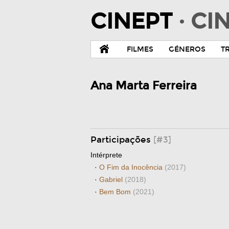
CINEPT
· C
FILMES
GÉNEROS
T
Ana Marta Ferreira
Participações
[#3]
Intérprete
·
O Fim da Inocência
(2017)
·
Gabriel
(2018)
·
Bem Bom
(2021)