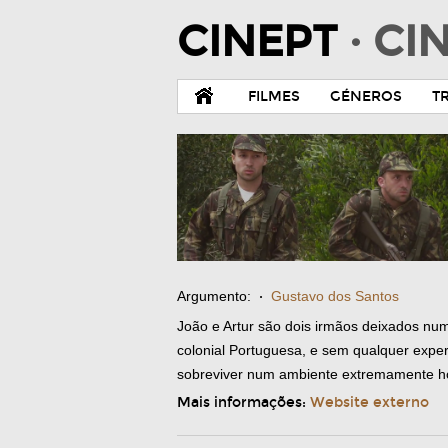
CINEPT
· C
FILMES
GÉNEROS
T
Argumento:
·
Gustavo dos Santos
João e Artur são dois irmãos deixados num
colonial Portuguesa, e sem qualquer exper
sobreviver num ambiente extremamente hos
Mais informações:
Website externo