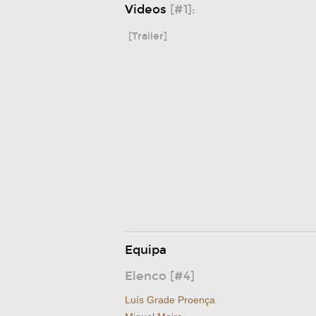
Videos
[#1]:
[Trailer]
Equipa
Elenco [#4]
Luís Grade Proença