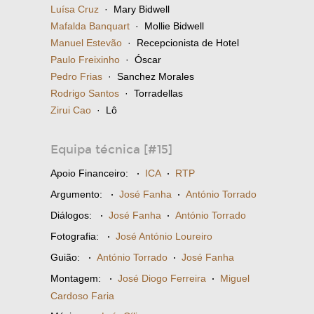
Luísa Cruz
· Mary Bidwell
Mafalda Banquart
· Mollie Bidwell
Manuel Estevão
· Recepcionista de Hotel
Paulo Freixinho
· Óscar
Pedro Frias
· Sanchez Morales
Rodrigo Santos
· Torradellas
Zirui Cao
· Lô
Equipa técnica [#15]
Apoio Financeiro:
·
ICA
·
RTP
Argumento:
·
José Fanha
·
António Torrado
Diálogos:
·
José Fanha
·
António Torrado
Fotografia:
·
José António Loureiro
Guião:
·
António Torrado
·
José Fanha
Montagem:
·
José Diogo Ferreira
·
Miguel
Cardoso Faria