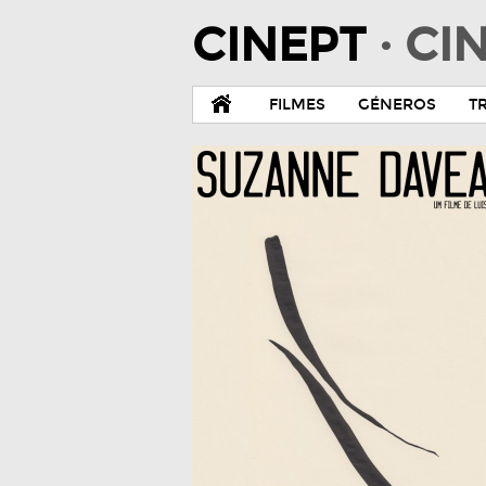
CINEPT
· C
FILMES
GÉNEROS
T