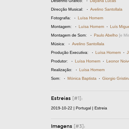
Desenho Gráfico:
·
Dayana Lucas
Direcção Musical:
·
Avelino Santollala
Fotografia:
·
Luísa Homem
Montagem:
·
Luísa Homem
·
Luís Migue
Montagem de Som:
·
Paulo Abelho
[e Mi
Música:
·
Avelino Santollala
Produção Executiva:
·
Luísa Homem
·
Produtor:
·
Luísa Homem
·
Leonor Noiv
Realização:
·
Luísa Homem
Som:
·
Mónica Baptista
·
Giorgio Gristin
Estreias
[#1]:
2019-10-22 | Portugal | Estreia
Imagens
[#3]: