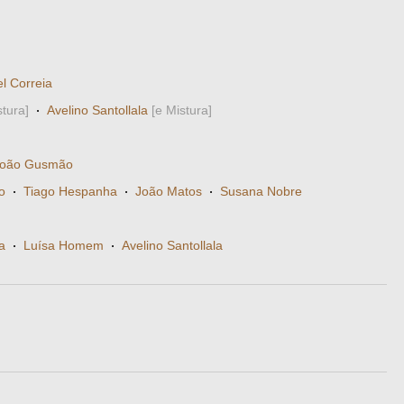
l Correia
stura]
·
Avelino Santollala
[e Mistura]
João Gusmão
o
·
Tiago Hespanha
·
João Matos
·
Susana Nobre
a
·
Luísa Homem
·
Avelino Santollala