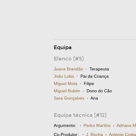
Equipa
Elenco [#5]
Joana Brandão
· Terapeuta
João Lobo
· Pai da Criança
Miguel Mota
· Filipe
Miguel Rubim
· Dono do Cão
Sara Gonçalves
· Ana
Equipa técnica [#12]
Argumento:
·
Pedro Martins
·
Adriana M
Co-Produtor:
·
J. Rocha
·
António Costa