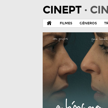
CINEPT
· C
FILMES
GÉNEROS
T