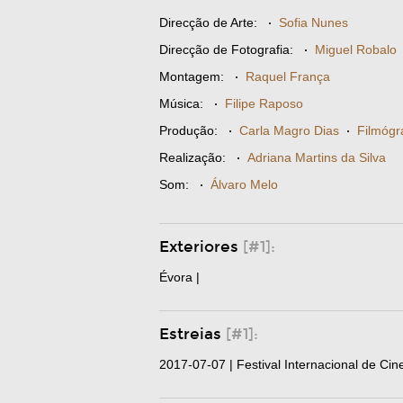
Direcção de Arte:
·
Sofia Nunes
Direcção de Fotografia:
·
Miguel Robalo
Montagem:
·
Raquel França
Música:
·
Filipe Raposo
Produção:
·
Carla Magro Dias
·
Filmógr
Realização:
·
Adriana Martins da Silva
Som:
·
Álvaro Melo
Exteriores
[#1]:
Évora |
Estreias
[#1]:
2017-07-07 | Festival Internacional de C