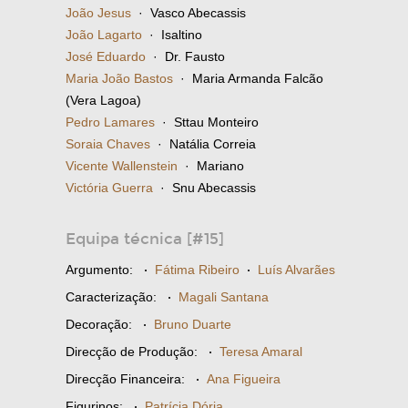
João Jesus
· Vasco Abecassis
João Lagarto
· Isaltino
José Eduardo
· Dr. Fausto
Maria João Bastos
· Maria Armanda Falcão
(Vera Lagoa)
Pedro Lamares
· Sttau Monteiro
Soraia Chaves
· Natália Correia
Vicente Wallenstein
· Mariano
Victória Guerra
· Snu Abecassis
Equipa técnica [#15]
Argumento:
·
Fátima Ribeiro
·
Luís Alvarães
Caracterização:
·
Magali Santana
Decoração:
·
Bruno Duarte
Direcção de Produção:
·
Teresa Amaral
Direcção Financeira:
·
Ana Figueira
Figurinos:
·
Patrícia Dória