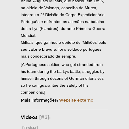
Aníbal Augusto Milhais, que nasceu em 1895,
na aldeia de Valongo, concelho de Murça,
integrou a 2ª Divisão do Corpo Expedicionário
Português e enfrentou os alemães na batalha
de La Lys (Flandres), durante Primeira Guerra
Mundial.
Milhais, que ganhou o epíteto de ‘Milhões’ pelo
seu valor e bravura, foi o soldado português
mais condecorado de sempre.
[A Portuguese soldier, who got stranded from
his team during the La Lys battle, struggles by
himself through dozens of German offensives
so he can guarantee the safety of his
companions.]
Mais informações:
Website externo
Videos
[#2]:
[Trailer]