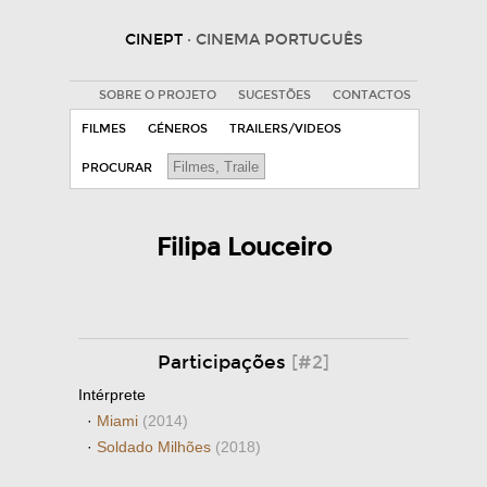
CINEPT
· CINEMA PORTUGUÊS
SOBRE O PROJETO
SUGESTÕES
CONTACTOS
FILMES
GÉNEROS
TRAILERS/VIDEOS
PROCURAR
Filipa Louceiro
Participações
[#2]
Intérprete
·
Miami
(2014)
·
Soldado Milhões
(2018)