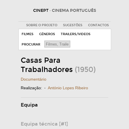
CINEPT
· CINEMA PORTUGUÊS
SOBRE O PROJETO
SUGESTÕES
CONTACTOS
FILMES
GÉNEROS
TRAILERS/VIDEOS
PROCURAR
Casas Para
Trabalhadores
(1950)
Documentário
Realização:
·
António Lopes Ribeiro
Equipa
Equipa técnica [#1]