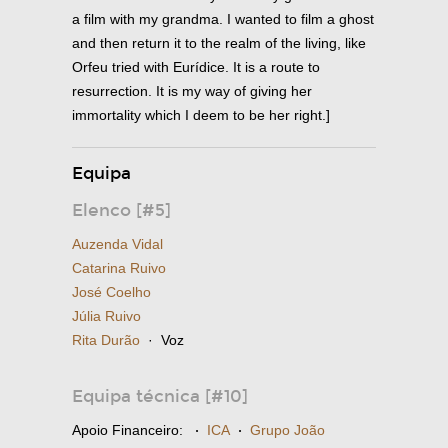
a film with my grandma. I wanted to film a ghost
and then return it to the realm of the living, like
Orfeu tried with Eurídice. It is a route to
resurrection. It is my way of giving her
immortality which I deem to be her right.]
Equipa
Elenco [#5]
Auzenda Vidal
Catarina Ruivo
José Coelho
Júlia Ruivo
Rita Durão
· Voz
Equipa técnica [#10]
Apoio Financeiro:
·
ICA
·
Grupo João