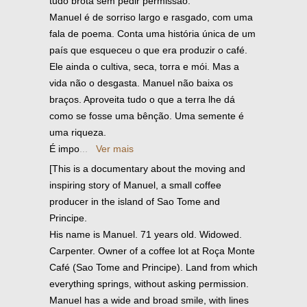
tudo brota sem pedir permissão.
Manuel é de sorriso largo e rasgado, com uma
fala de poema. Conta uma história única de um
país que esqueceu o que era produzir o café.
Ele ainda o cultiva, seca, torra e mói. Mas a
vida não o desgasta. Manuel não baixa os
braços. Aproveita tudo o que a terra lhe dá
como se fosse uma bênção. Uma semente é
uma riqueza.
É impo
...
Ver mais
[This is a documentary about the moving and
inspiring story of Manuel, a small coffee
producer in the island of Sao Tome and
Principe.
His name is Manuel. 71 years old. Widowed.
Carpenter. Owner of a coffee lot at Roça Monte
Café (Sao Tome and Principe). Land from which
everything springs, without asking permission.
Manuel has a wide and broad smile, with lines