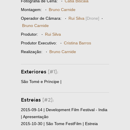
Fotografia de Cena:
·
Cátia Biscaia
Montagem:
·
Bruno Carnide
Operador de Câmara:
·
Rui Silva
[Drone]
·
Bruno Carnide
Produtor:
·
Rui Silva
Produtor Executivo:
·
Cristina Barros
Realização:
·
Bruno Carnide
Exteriores
[#1]:
São Tomé e Príncipe |
Estreias
[#2]:
2015-09-14 | Development Film Festival - India
| Apresentação
2015-10-30 | São Tome FestFilm | Estreia