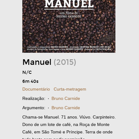
Manuel
(2015)
N/C
6m 40s
Documentário
Curta-metragem
Realização:
·
Bruno Carnide
Argumento:
·
Bruno Carnide
Chama-se Manuel. 71 anos. Viúvo. Carpinteiro.
Dono de um lote de café, na Roça de Monte
Café, em São Tomé e Príncipe. Terra de onde