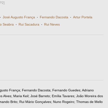
P2]
·
José Augusto França
·
Fernando Dacosta
·
Artur Portela
o Seabra
·
Rui Sacadura
·
Rui Neves
ugusto França; Fernando Dacosta; Fernando Guedes; Adriano
s Alves; Maria Keil; José Barreto; Emília Tavares; João Moreira dos
ernando Brito; Rui Mário Gonçalves; Nuno Rogeiro; Thomas de Mello