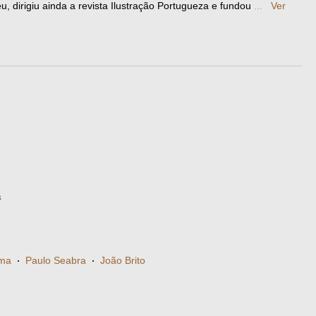
u, dirigiu ainda a revista Ilustração Portugueza e fundou
...
Ver
s
ima
·
Paulo Seabra
·
João Brito