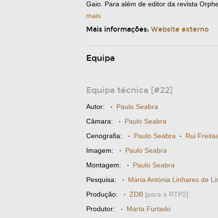
Gaio. Para além de editor da revista Orphe
mais
Mais informações:
Website externo
Equipa
Equipa técnica [#22]
Autor:
·
Paulo Seabra
Câmara:
·
Paulo Seabra
Cenografia:
·
Paulo Seabra
·
Rui Freita
Imagem:
·
Paulo Seabra
Montagem:
·
Paulo Seabra
Pesquisa:
·
Maria Antónia Linhares de L
Produção:
·
ZDB
[para a RTP2]
Produtor:
·
Marta Furtado