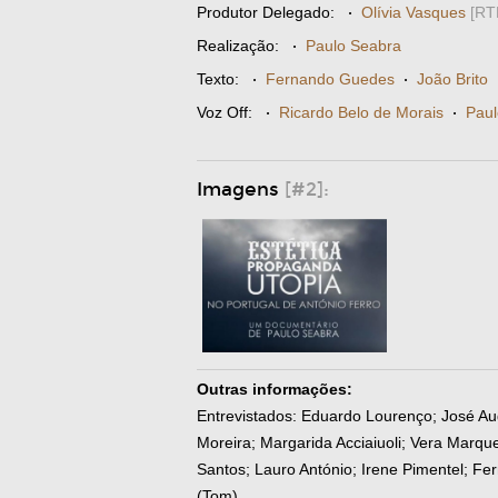
Produtor Delegado:
·
Olívia Vasques
[RT
Realização:
·
Paulo Seabra
Texto:
·
Fernando Guedes
·
João Brito
Voz Off:
·
Ricardo Belo de Morais
·
Paul
Imagens
[#2]:
Outras informações:
Entrevistados: Eduardo Lourenço; José A
Moreira; Margarida Acciaiuoli; Vera Marque
Santos; Lauro António; Irene Pimentel; F
(Tom)