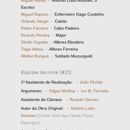
Miguel Nunes
· António Lobo Antunes, o
Escritor
Miguel Raposo
· Enfermeiro Gago Coutinho
Orlando Sérgio
· Catolo
Pedro Ferreira
· Cabo Padeiro
Ricardo Pereira
· Major
Simão Cayatte
· Alferes Eleutério
Tiago Aldeia
· Alferes Ferreira
Welket Bungué
· Soldado Muzunguidi
Equipa técnica [#21]
1º Assistente de Realização:
·
João Pinhão
Argumento:
·
Edgar Medina
·
Ivo M. Ferreira
Assistente de Câmara:
·
Ricardo Simoes
Autor da Obra Original:
·
António Lobo
Antunes
[D'este Viver Aqui Neste Papel
Descripto]