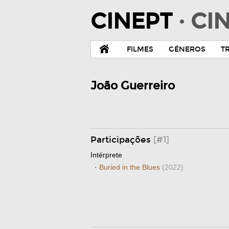
CINEPT
· C
FILMES
GÉNEROS
T
João Guerreiro
Participações
[#1]
Intérprete
·
Buried in the Blues
(2022)