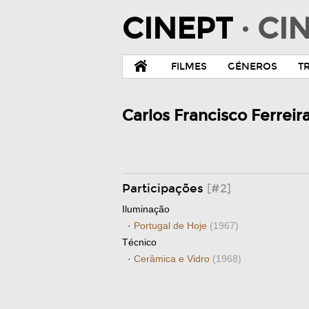
CINEPT
· C
FILMES
GÉNEROS
T
Carlos Francisco Ferreir
Participações
[#2]
Iluminação
·
Portugal de Hoje
(1967)
Técnico
·
Cerâmica e Vidro
(1968)