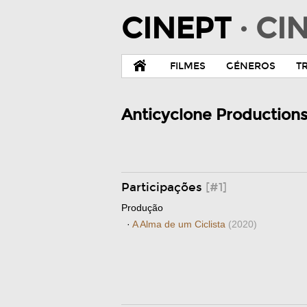
CINEPT
· C
FILMES
GÉNEROS
T
Anticyclone Production
Participações
[#1]
Produção
·
A Alma de um Ciclista
(2020)