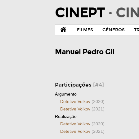
CINEPT
· C
FILMES
GÉNEROS
T
Manuel Pedro Gil
Participações
[#4]
Argumento
·
Detetive Volkov
(2020)
·
Detetive Volkov
(2021)
Realização
·
Detetive Volkov
(2020)
·
Detetive Volkov
(2021)