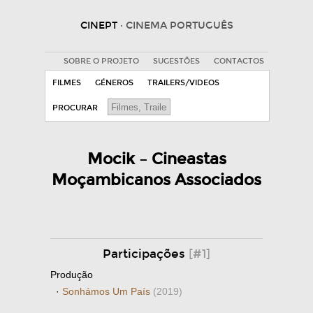
CINEPT
· CINEMA PORTUGUÊS
SOBRE O PROJETO
SUGESTÕES
CONTACTOS
FILMES
GÉNEROS
TRAILERS/VIDEOS
PROCURAR
Mocik – Cineastas
Moçambicanos Associados
Participações
[#1]
Produção
·
Sonhámos Um País
(2019)