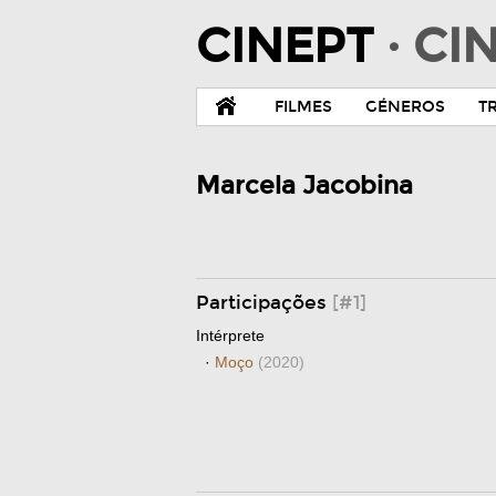
CINEPT
· C
FILMES
GÉNEROS
T
Marcela Jacobina
Participações
[#1]
Intérprete
·
Moço
(2020)