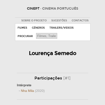
CINEPT
· CINEMA PORTUGUÊS
SOBRE O PROJETO
SUGESTÕES
CONTACTOS
FILMES
GÉNEROS
TRAILERS/VIDEOS
PROCURAR
Lourença Semedo
Participações
[#1]
Intérprete
·
Nha Mila
(2020)