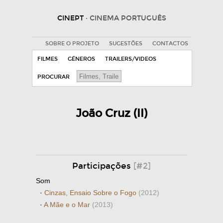
CINEPT
· CINEMA PORTUGUÊS
SOBRE O PROJETO
SUGESTÕES
CONTACTOS
FILMES
GÉNEROS
TRAILERS/VIDEOS
PROCURAR
João Cruz (II)
Participações
[#2]
Som
·
Cinzas, Ensaio Sobre o Fogo
(2012)
·
A Mãe e o Mar
(2013)