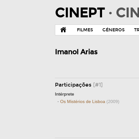
CINEPT
· C
FILMES
GÉNEROS
T
Imanol Arias
Participações
[#1]
Intérprete
·
Os Mistérios de Lisboa
(2009)