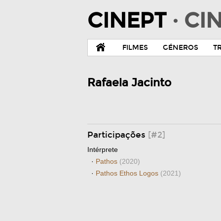
CINEPT
· C
FILMES
GÉNEROS
T
Rafaela Jacinto
Participações
[#2]
Intérprete
·
Pathos
(2020)
·
Pathos Ethos Logos
(2021)