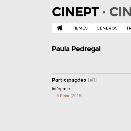
CINEPT
· C
FILMES
GÉNEROS
T
Paula Pedregal
Participações
[#1]
Intérprete
·
A Peça
(2015)