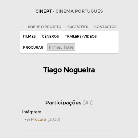
CINEPT
· CINEMA PORTUGUÊS
SOBRE O PROJETO
SUGESTÕES
CONTACTOS
FILMES
GÉNEROS
TRAILERS/VIDEOS
PROCURAR
Tiago Nogueira
Participações
[#1]
Intérprete
·
A Procura
(2018)