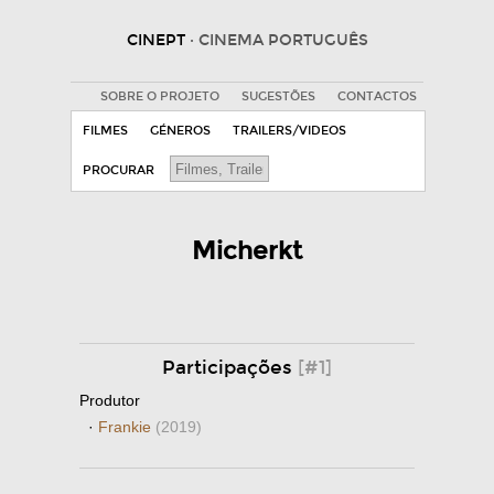
CINEPT
· CINEMA PORTUGUÊS
SOBRE O PROJETO
SUGESTÕES
CONTACTOS
FILMES
GÉNEROS
TRAILERS/VIDEOS
PROCURAR
Micherkt
Participações
[#1]
Produtor
·
Frankie
(2019)