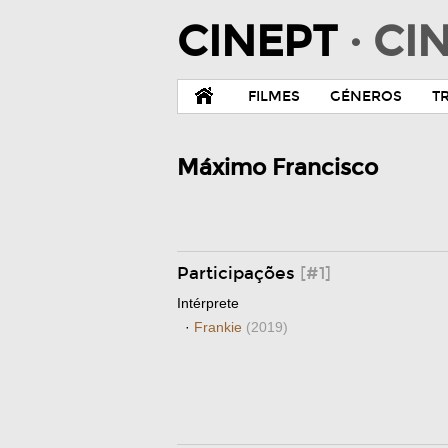
CINEPT
· C
FILMES
GÉNEROS
T
Máximo Francisco
Participações
[#1]
Intérprete
·
Frankie
(2019)