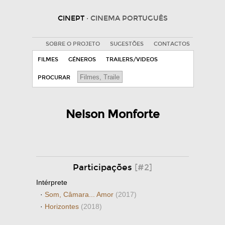
CINEPT
· CINEMA PORTUGUÊS
SOBRE O PROJETO
SUGESTÕES
CONTACTOS
FILMES
GÉNEROS
TRAILERS/VIDEOS
PROCURAR
Nelson Monforte
Participações
[#2]
Intérprete
·
Som, Câmara... Amor
(2017)
·
Horizontes
(2018)