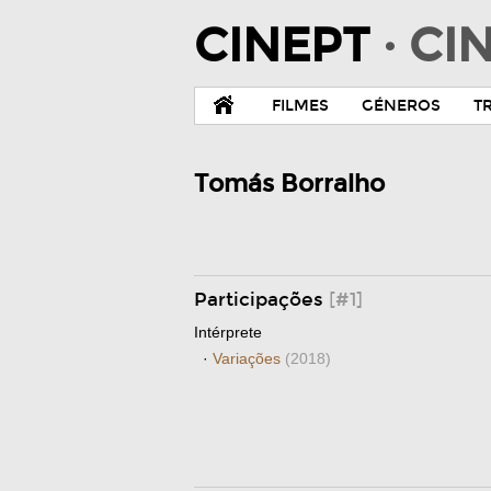
CINEPT
· C
FILMES
GÉNEROS
T
Tomás Borralho
Participações
[#1]
Intérprete
·
Variações
(2018)