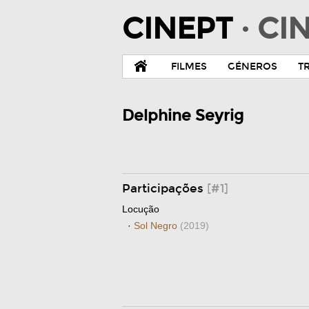
CINEPT
· C
FILMES
GÉNEROS
T
Delphine Seyrig
Participações
[#1]
Locução
·
Sol Negro
(2019)