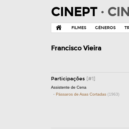
CINEPT
· C
FILMES
GÉNEROS
T
Francisco Vieira
Participações
[#1]
Assistente de Cena
·
Pássaros de Asas Cortadas
(1963)