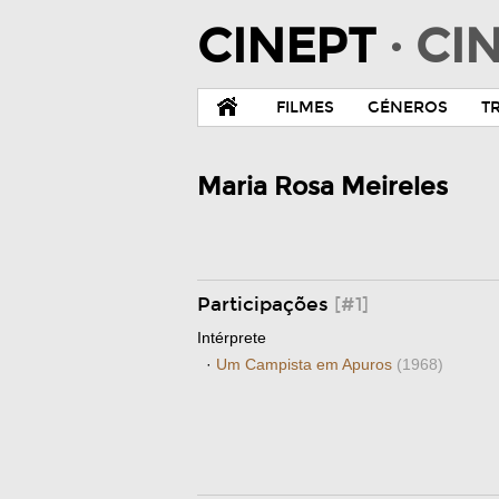
CINEPT
· C
FILMES
GÉNEROS
T
Maria Rosa Meireles
Participações
[#1]
Intérprete
·
Um Campista em Apuros
(1968)