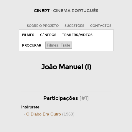
CINEPT
· CINEMA PORTUGUÊS
SOBRE O PROJETO
SUGESTÕES
CONTACTOS
FILMES
GÉNEROS
TRAILERS/VIDEOS
PROCURAR
João Manuel (I)
Participações
[#1]
Intérprete
·
O Diabo Era Outro
(1969)