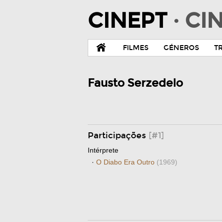
CINEPT
· C
FILMES
GÉNEROS
T
Fausto Serzedelo
Participações
[#1]
Intérprete
·
O Diabo Era Outro
(1969)