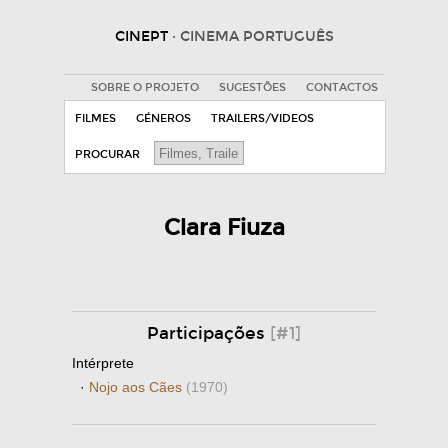
CINEPT
· CINEMA PORTUGUÊS
SOBRE O PROJETO
SUGESTÕES
CONTACTOS
FILMES
GÉNEROS
TRAILERS/VIDEOS
PROCURAR
Clara Fiuza
Participações
[#1]
Intérprete
·
Nojo aos Cães
(1970)