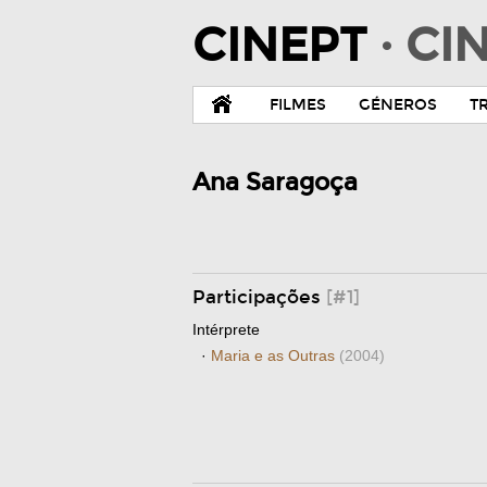
CINEPT
· C
FILMES
GÉNEROS
T
Ana Saragoça
Participações
[#1]
Intérprete
·
Maria e as Outras
(2004)