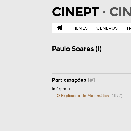
CINEPT
· C
FILMES
GÉNEROS
T
Paulo Soares (I)
Participações
[#1]
Intérprete
·
O Explicador de Matemática
(1977)