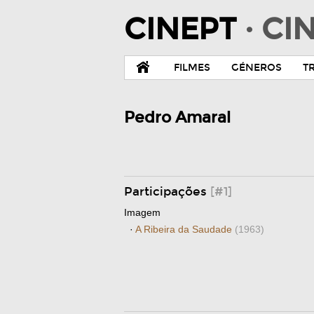
CINEPT
· C
FILMES
GÉNEROS
T
Pedro Amaral
Participações
[#1]
Imagem
·
A Ribeira da Saudade
(1963)