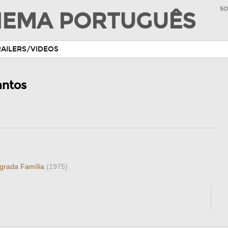
SO
INEMA PORTUGUÊS
RAILERS/VIDEOS
antos
grada Família
(1975)