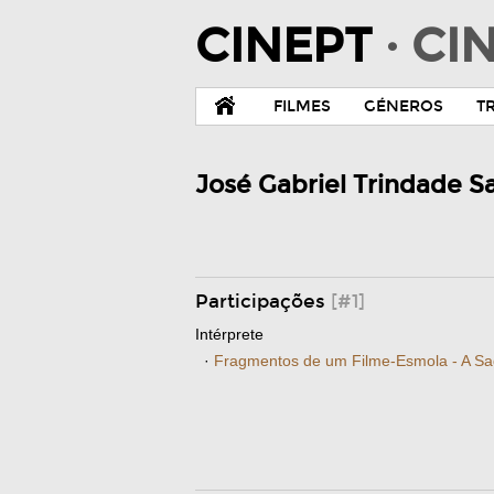
CINEPT
· C
FILMES
GÉNEROS
T
José Gabriel Trindade S
Participações
[#1]
Intérprete
·
Fragmentos de um Filme-Esmola - A Sa